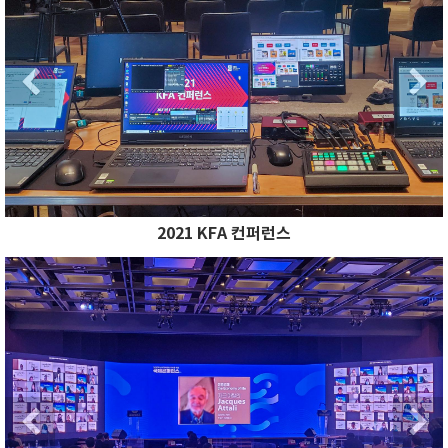
Previous
2021 KFA 컨퍼런스
Previous
N
Previous