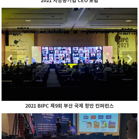
2021 지방공기업 CEO 포럼
Previous
N
Previous
2021 BIPC 제9회 부산 국제 항만 컨퍼런스
Previous
N