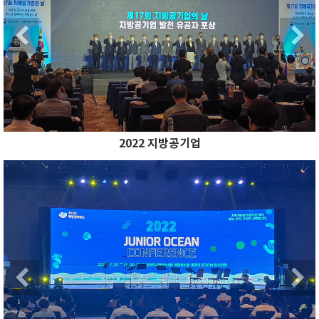
Previous
2022 지방공기업
Previous
N
Previous