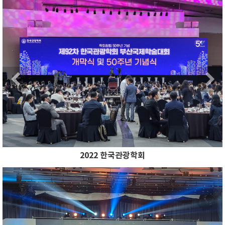
Previous
N
Previous
2022 한국관광학회
Previous
N