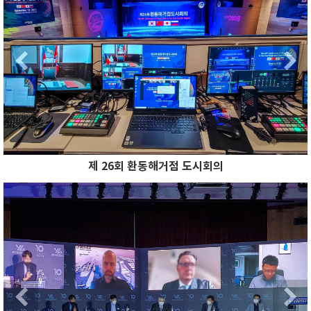
Previous
제 26회 환동해거점 도시회의
Previous
N
Previous