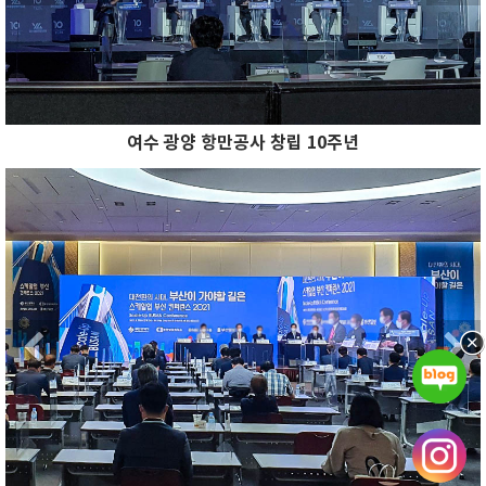
여수 광양 항만공사 창립 10주년
Previous
N
Previous