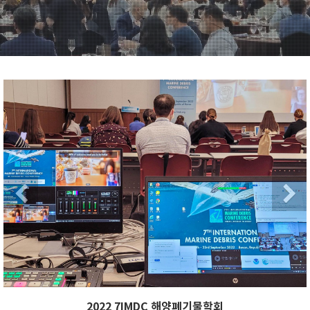
xt
Previous
Ne
Next
Previous
2022 7IMDC 해양폐기물학회