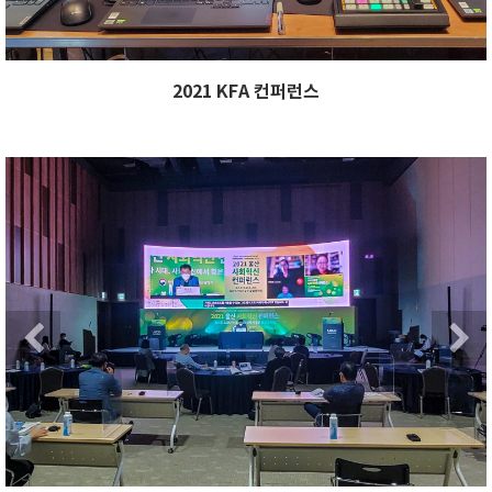
2021 KFA 컨퍼런스
xt
Previous
Ne
Next
Previous