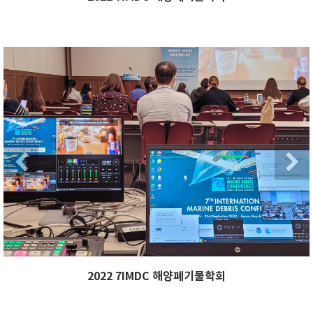
xt
Previous
Ne
Next
Previous
2022 7IMDC 해양폐기물학회