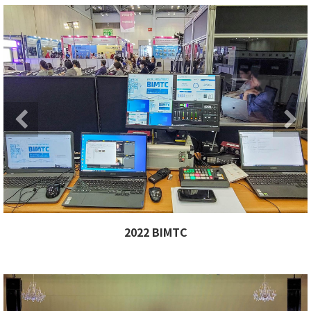
xt
Previous
Ne
Next
Previous
2022 BIMTC
xt
Previous
Ne