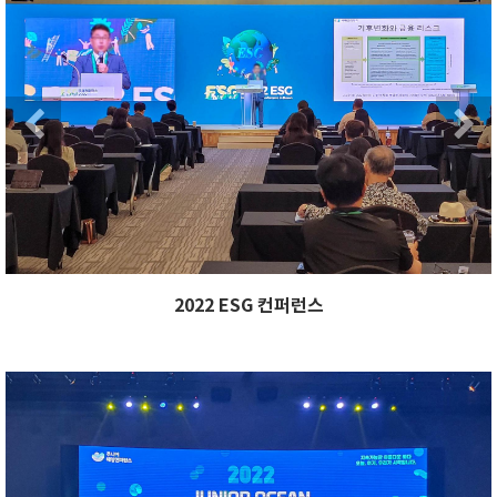
Next
Previous
2022 ESG 컨퍼런스
xt
Previous
Ne