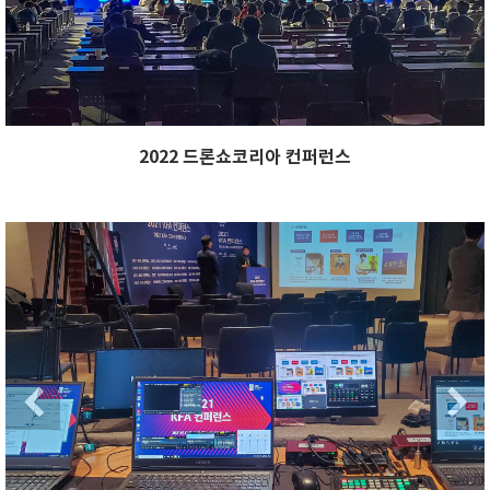
2022 드론쇼코리아 컨퍼런스
xt
Previous
Ne
Next
Previous