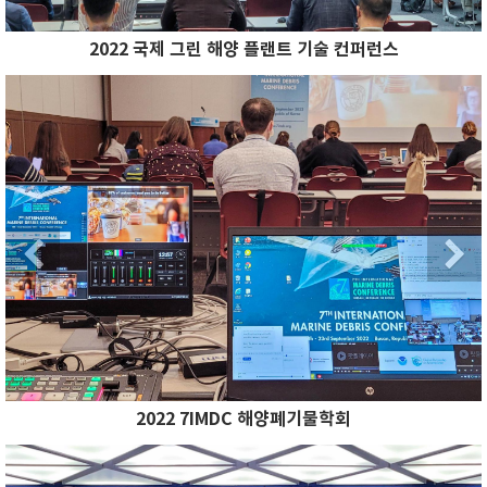
2022 국제 그린 해양 플랜트 기술 컨퍼런스
Previous
N
Previous
2022 7IMDC 해양폐기물학회
Previous
N