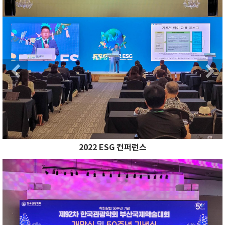
Previous
2022 ESG 컨퍼런스
Previous
N