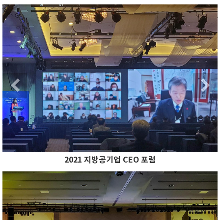
Previous
N
Previous
2021 지방공기업 CEO 포럼
Previous
N