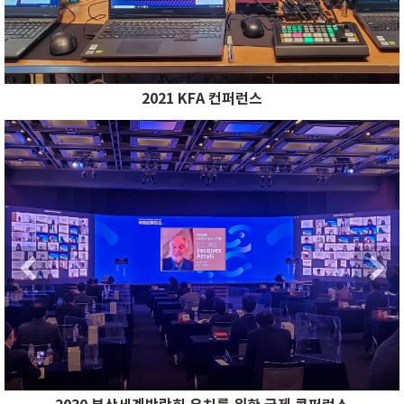
2021 KFA 컨퍼런스
Previous
N
Previous