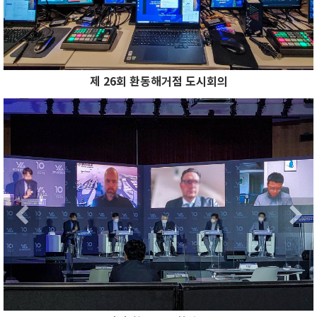
제 26회 환동해거점 도시회의
Previous
N
Previous