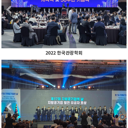
Previous
2022 한국관광학회
Previous
N
Previous