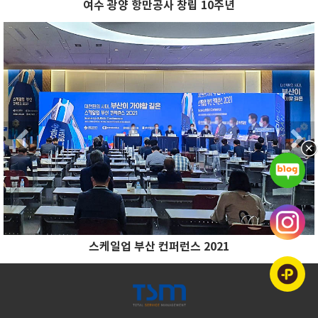
여수 광양 항만공사 창립 10주년
Previous
N
Previous
스케일업 부산 컨퍼런스 2021